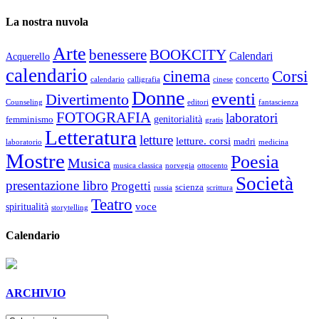
La nostra nuvola
Arte
benessere
BOOKCITY
Calendari
Acquerello
calendario
cinema
Corsi
concerto
calendario
calligrafia
cinese
Donne
eventi
Divertimento
Counseling
editori
fantascienza
FOTOGRAFIA
laboratori
genitorialità
femminismo
gratis
Letteratura
letture
letture. corsi
madri
laboratorio
medicina
Mostre
Poesia
Musica
musica classica
norvegia
ottocento
Società
presentazione libro
Progetti
scienza
russia
scrittura
Teatro
voce
spiritualità
storytelling
Calendario
ARCHIVIO