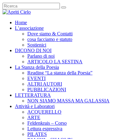
Home
L’associazione
Dove siamo & Contatti
cosa facciamo e statuto
Sostienici
DICONO DI NOI
Parlano di noi
ARTICOLO LA SESTINA
La Stanza della Poesia
Reading “La stanza della Poesia”
EVENTI
ALTRI AUTORI
PUBBLICAZIONI
LETTERATURA
NON SIAMO MASSA MA GALASSIA
Attività e Laboratori
ACQUERELLO
ARTE
Feldenkrais – Corso
Lettura espressiva
PILATES