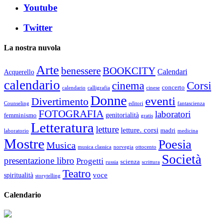
Youtube
Twitter
La nostra nuvola
Arte
benessere
BOOKCITY
Calendari
Acquerello
calendario
cinema
Corsi
concerto
calendario
calligrafia
cinese
Donne
eventi
Divertimento
Counseling
editori
fantascienza
FOTOGRAFIA
laboratori
genitorialità
femminismo
gratis
Letteratura
letture
letture. corsi
madri
laboratorio
medicina
Mostre
Poesia
Musica
musica classica
norvegia
ottocento
Società
presentazione libro
Progetti
scienza
russia
scrittura
Teatro
voce
spiritualità
storytelling
Calendario