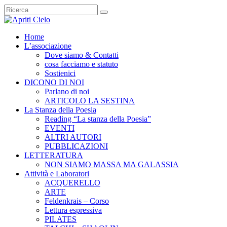
Home
L’associazione
Dove siamo & Contatti
cosa facciamo e statuto
Sostienici
DICONO DI NOI
Parlano di noi
ARTICOLO LA SESTINA
La Stanza della Poesia
Reading “La stanza della Poesia”
EVENTI
ALTRI AUTORI
PUBBLICAZIONI
LETTERATURA
NON SIAMO MASSA MA GALASSIA
Attività e Laboratori
ACQUERELLO
ARTE
Feldenkrais – Corso
Lettura espressiva
PILATES