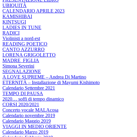
UBIQUITÀ
CALENDARIO APRILE 2023
KAMISHIBAI
KINTSUGI
LADIES IN TUNE
RADICI
Violinisti a nord-est
READING POETICO
CANTO AZZURRO
LORENA GRIGOLETTO
MADRE_FIGLIA
Simona Severini
SEGNALAZIONE
A LOVE SUPREME – Andrea Di Martino
ETERNITÀ – Installazione di Mayumi Kishimoto
Calendario Settembre 2021
TEMPO DI PAUSA
2020… soffi di tempo dinamico
CORSI 2020/2021
Concerto vocale MALAcosa
Calendario novembre 2019
Calendario Maggio 2019
VIAGGI IN MEDIO ORIENTE
Calendario Marzo 2019