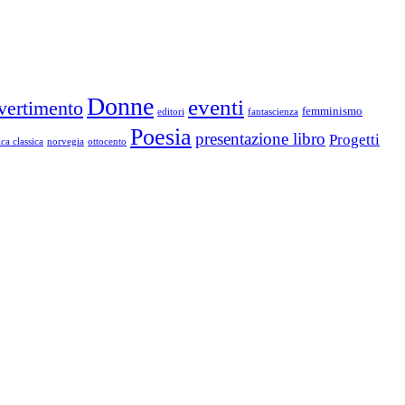
Donne
eventi
vertimento
femminismo
editori
fantascienza
Poesia
presentazione libro
Progetti
ca classica
norvegia
ottocento