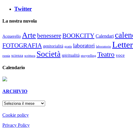
Twitter
La nostra nuvola
calen
Arte
benessere
BOOKCITY
Calendari
Acquerello
Lette
FOTOGRAFIA
laboratori
genitorialità
gratis
laboratorio
Società
Teatro
voce
spiritualità
scienza
russia
scrittura
storytelling
Calendario
ARCHIVIO
ARCHIVIO
Cookie policy
Privacy Policy