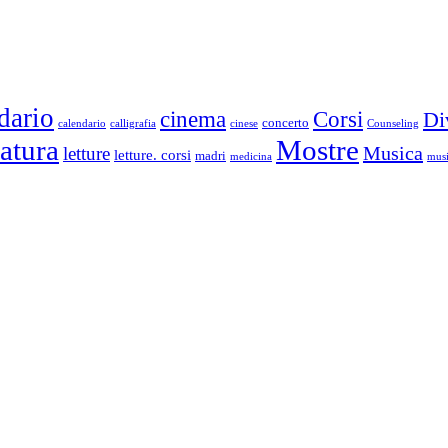
dario
cinema
Corsi
Di
concerto
calendario
calligrafia
cinese
Counseling
ratura
Mostre
Musica
letture
letture. corsi
madri
medicina
musi