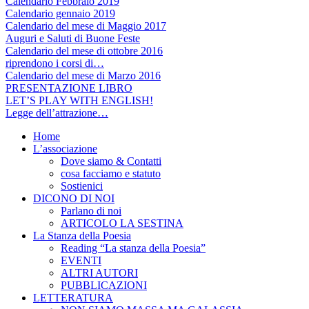
Calendario Febbraio 2019
Calendario gennaio 2019
Calendario del mese di Maggio 2017
Auguri e Saluti di Buone Feste
Calendario del mese di ottobre 2016
riprendono i corsi di…
Calendario del mese di Marzo 2016
PRESENTAZIONE LIBRO
LET’S PLAY WITH ENGLISH!
Legge dell’attrazione…
Home
L’associazione
Dove siamo & Contatti
cosa facciamo e statuto
Sostienici
DICONO DI NOI
Parlano di noi
ARTICOLO LA SESTINA
La Stanza della Poesia
Reading “La stanza della Poesia”
EVENTI
ALTRI AUTORI
PUBBLICAZIONI
LETTERATURA