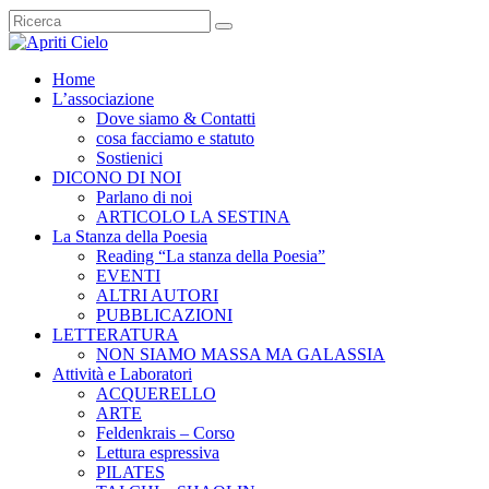
Home
L’associazione
Dove siamo & Contatti
cosa facciamo e statuto
Sostienici
DICONO DI NOI
Parlano di noi
ARTICOLO LA SESTINA
La Stanza della Poesia
Reading “La stanza della Poesia”
EVENTI
ALTRI AUTORI
PUBBLICAZIONI
LETTERATURA
NON SIAMO MASSA MA GALASSIA
Attività e Laboratori
ACQUERELLO
ARTE
Feldenkrais – Corso
Lettura espressiva
PILATES