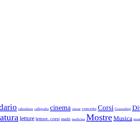
dario
cinema
Corsi
Di
concerto
calendario
calligrafia
cinese
Counseling
ratura
Mostre
Musica
letture
letture. corsi
madri
medicina
musi