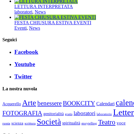
LETTURA INTERPRETATA
laboratori
,
News
FESTA CHIUSURA ESTIVA EVENTI
Eventi
,
News
Seguici
Facebook
Youtube
Twitter
La nostra nuvola
calen
Arte
benessere
BOOKCITY
Calendari
Acquerello
Lette
FOTOGRAFIA
laboratori
genitorialità
gratis
laboratorio
Società
Teatro
voce
spiritualità
scienza
russia
scrittura
storytelling