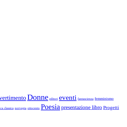
Donne
eventi
vertimento
femminismo
editori
fantascienza
Poesia
presentazione libro
Progetti
ca classica
norvegia
ottocento