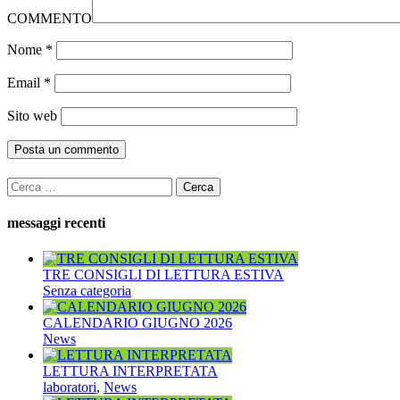
COMMENTO
Nome
*
Email
*
Sito web
Ricerca
per:
messaggi recenti
TRE CONSIGLI DI LETTURA ESTIVA
Senza categoria
CALENDARIO GIUGNO 2026
News
LETTURA INTERPRETATA
laboratori
,
News