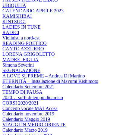
UBIQUITÀ
CALENDARIO APRILE 2023
KAMISHIBAI
KINTSUGI
LADIES IN TUNE
RADICI
Violinisti a nord-est
READING POETICO
CANTO AZZURRO
LORENA GRIGOLETTO
MADRE_FIGLIA
Simona Severini
SEGNALAZIONE
A LOVE SUPREME – Andrea Di Martino
ETERNITÀ – Installazione di Mayumi Kishimoto
Calendario Settembre 2021
TEMPO DI PAUSA
2020… soffi di tempo dinamico
CORSI 2020/2021
Concerto vocale MALAcosa
Calendario novembre 2019
Calendario Maggio 2019
VIAGGI IN MEDIO ORIENTE
Calendario Marzo 2019