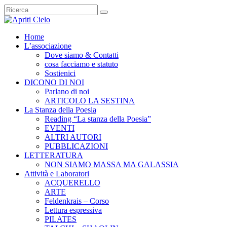
Home
L’associazione
Dove siamo & Contatti
cosa facciamo e statuto
Sostienici
DICONO DI NOI
Parlano di noi
ARTICOLO LA SESTINA
La Stanza della Poesia
Reading “La stanza della Poesia”
EVENTI
ALTRI AUTORI
PUBBLICAZIONI
LETTERATURA
NON SIAMO MASSA MA GALASSIA
Attività e Laboratori
ACQUERELLO
ARTE
Feldenkrais – Corso
Lettura espressiva
PILATES