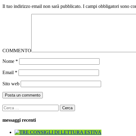
Il tuo indirizzo email non sarà pubblicato.
I campi obbligatori sono co
COMMENTO
Nome
*
Email
*
Sito web
Ricerca
per:
messaggi recenti