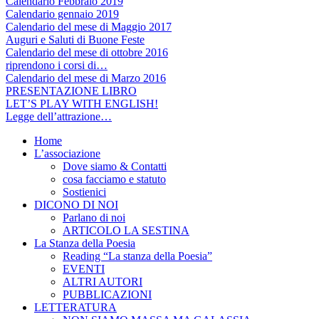
Calendario Febbraio 2019
Calendario gennaio 2019
Calendario del mese di Maggio 2017
Auguri e Saluti di Buone Feste
Calendario del mese di ottobre 2016
riprendono i corsi di…
Calendario del mese di Marzo 2016
PRESENTAZIONE LIBRO
LET’S PLAY WITH ENGLISH!
Legge dell’attrazione…
Home
L’associazione
Dove siamo & Contatti
cosa facciamo e statuto
Sostienici
DICONO DI NOI
Parlano di noi
ARTICOLO LA SESTINA
La Stanza della Poesia
Reading “La stanza della Poesia”
EVENTI
ALTRI AUTORI
PUBBLICAZIONI
LETTERATURA