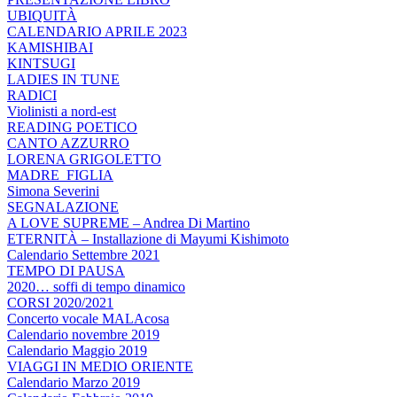
UBIQUITÀ
CALENDARIO APRILE 2023
KAMISHIBAI
KINTSUGI
LADIES IN TUNE
RADICI
Violinisti a nord-est
READING POETICO
CANTO AZZURRO
LORENA GRIGOLETTO
MADRE_FIGLIA
Simona Severini
SEGNALAZIONE
A LOVE SUPREME – Andrea Di Martino
ETERNITÀ – Installazione di Mayumi Kishimoto
Calendario Settembre 2021
TEMPO DI PAUSA
2020… soffi di tempo dinamico
CORSI 2020/2021
Concerto vocale MALAcosa
Calendario novembre 2019
Calendario Maggio 2019
VIAGGI IN MEDIO ORIENTE
Calendario Marzo 2019