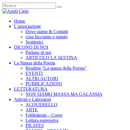
Home
L’associazione
Dove siamo & Contatti
cosa facciamo e statuto
Sostienici
DICONO DI NOI
Parlano di noi
ARTICOLO LA SESTINA
La Stanza della Poesia
Reading “La stanza della Poesia”
EVENTI
ALTRI AUTORI
PUBBLICAZIONI
LETTERATURA
NON SIAMO MASSA MA GALASSIA
Attività e Laboratori
ACQUERELLO
ARTE
Feldenkrais – Corso
Lettura espressiva
PILATES