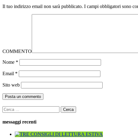
Il tuo indirizzo email non sarà pubblicato.
I campi obbligatori sono co
COMMENTO
Nome
*
Email
*
Sito web
Ricerca
per:
messaggi recenti