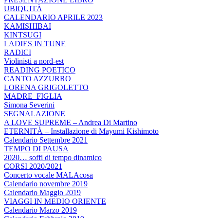
UBIQUITÀ
CALENDARIO APRILE 2023
KAMISHIBAI
KINTSUGI
LADIES IN TUNE
RADICI
Violinisti a nord-est
READING POETICO
CANTO AZZURRO
LORENA GRIGOLETTO
MADRE_FIGLIA
Simona Severini
SEGNALAZIONE
A LOVE SUPREME – Andrea Di Martino
ETERNITÀ – Installazione di Mayumi Kishimoto
Calendario Settembre 2021
TEMPO DI PAUSA
2020… soffi di tempo dinamico
CORSI 2020/2021
Concerto vocale MALAcosa
Calendario novembre 2019
Calendario Maggio 2019
VIAGGI IN MEDIO ORIENTE
Calendario Marzo 2019