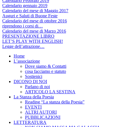
Calendario Febbraio 2019
Calendario gennaio 2019
Calendario del mese di Maggio 2017
Auguri e Saluti di Buone Feste
Calendario del mese di ottobre 2016
riprendono i corsi di…
Calendario del mese di Marzo 2016
PRESENTAZIONE LIBRO
LET’S PLAY WITH ENGLISH!
Legge dell’attrazione…
Home
L’associazione
Dove siamo & Contatti
cosa facciamo e statuto
Sostienici
DICONO DI NOI
Parlano di noi
ARTICOLO LA SESTINA
La Stanza della Poesia
Reading “La stanza della Poesia”
EVENTI
ALTRI AUTORI
PUBBLICAZIONI
LETTERATURA