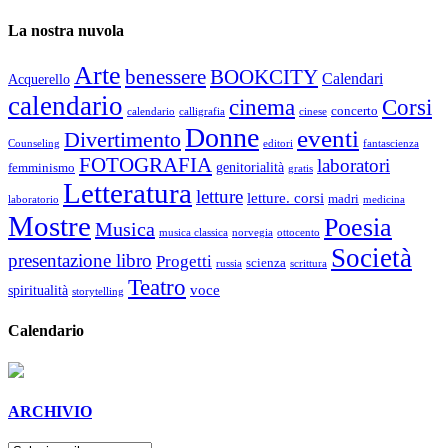
La nostra nuvola
Arte
benessere
BOOKCITY
Calendari
Acquerello
calendario
cinema
Corsi
concerto
calendario
calligrafia
cinese
Donne
eventi
Divertimento
Counseling
editori
fantascienza
FOTOGRAFIA
laboratori
genitorialità
femminismo
gratis
Letteratura
letture
letture. corsi
madri
laboratorio
medicina
Mostre
Poesia
Musica
musica classica
norvegia
ottocento
Società
presentazione libro
Progetti
scienza
russia
scrittura
Teatro
voce
spiritualità
storytelling
Calendario
ARCHIVIO