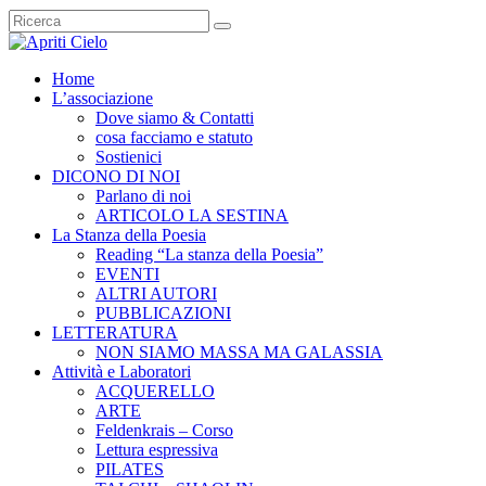
Home
L’associazione
Dove siamo & Contatti
cosa facciamo e statuto
Sostienici
DICONO DI NOI
Parlano di noi
ARTICOLO LA SESTINA
La Stanza della Poesia
Reading “La stanza della Poesia”
EVENTI
ALTRI AUTORI
PUBBLICAZIONI
LETTERATURA
NON SIAMO MASSA MA GALASSIA
Attività e Laboratori
ACQUERELLO
ARTE
Feldenkrais – Corso
Lettura espressiva
PILATES