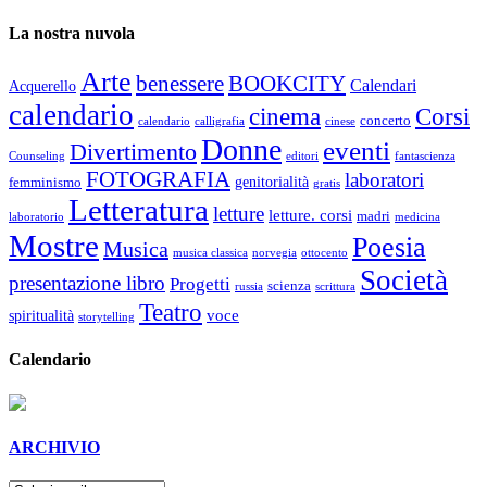
La nostra nuvola
Arte
benessere
BOOKCITY
Calendari
Acquerello
calendario
cinema
Corsi
concerto
calendario
calligrafia
cinese
Donne
eventi
Divertimento
Counseling
editori
fantascienza
FOTOGRAFIA
laboratori
genitorialità
femminismo
gratis
Letteratura
letture
letture. corsi
madri
laboratorio
medicina
Mostre
Poesia
Musica
musica classica
norvegia
ottocento
Società
presentazione libro
Progetti
scienza
russia
scrittura
Teatro
voce
spiritualità
storytelling
Calendario
ARCHIVIO