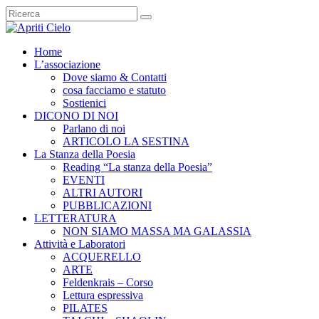
Home
L’associazione
Dove siamo & Contatti
cosa facciamo e statuto
Sostienici
DICONO DI NOI
Parlano di noi
ARTICOLO LA SESTINA
La Stanza della Poesia
Reading “La stanza della Poesia”
EVENTI
ALTRI AUTORI
PUBBLICAZIONI
LETTERATURA
NON SIAMO MASSA MA GALASSIA
Attività e Laboratori
ACQUERELLO
ARTE
Feldenkrais – Corso
Lettura espressiva
PILATES