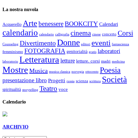
La nostra nuvola
Arte
benessere
BOOKCITY
Calendari
Acquerello
calendario
cinema
Corsi
concerto
calendario
calligrafia
cinese
Donne
eventi
Divertimento
Counseling
editori
fantascienza
FOTOGRAFIA
laboratori
genitorialità
femminismo
gratis
Letteratura
letture
letture. corsi
madri
laboratorio
medicina
Mostre
Poesia
Musica
musica classica
norvegia
ottocento
Società
presentazione libro
Progetti
scienza
russia
scrittura
Teatro
voce
spiritualità
storytelling
Calendario
ARCHIVIO