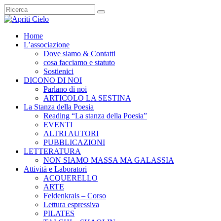
Home
L’associazione
Dove siamo & Contatti
cosa facciamo e statuto
Sostienici
DICONO DI NOI
Parlano di noi
ARTICOLO LA SESTINA
La Stanza della Poesia
Reading “La stanza della Poesia”
EVENTI
ALTRI AUTORI
PUBBLICAZIONI
LETTERATURA
NON SIAMO MASSA MA GALASSIA
Attività e Laboratori
ACQUERELLO
ARTE
Feldenkrais – Corso
Lettura espressiva
PILATES