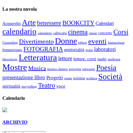
La nostra nuvola
Arte
benessere
BOOKCITY
Calendari
Acquerello
calendario
cinema
Corsi
concerto
calendario
calligrafia
cinese
Donne
eventi
Divertimento
Counseling
editori
fantascienza
FOTOGRAFIA
laboratori
genitorialità
femminismo
gratis
Letteratura
letture
letture. corsi
madri
laboratorio
medicina
Mostre
Poesia
Musica
musica classica
norvegia
ottocento
Società
presentazione libro
Progetti
scienza
russia
scrittura
Teatro
voce
spiritualità
storytelling
Calendario
ARCHIVIO