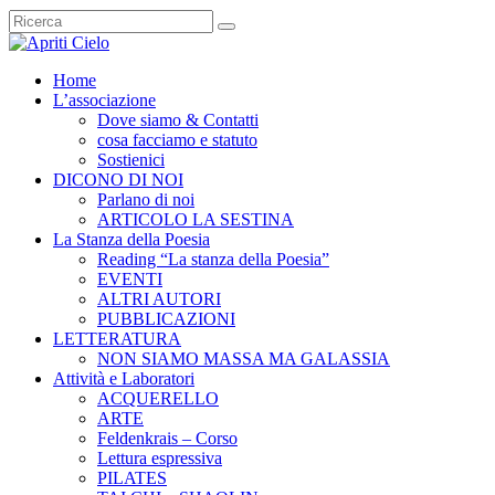
Home
L’associazione
Dove siamo & Contatti
cosa facciamo e statuto
Sostienici
DICONO DI NOI
Parlano di noi
ARTICOLO LA SESTINA
La Stanza della Poesia
Reading “La stanza della Poesia”
EVENTI
ALTRI AUTORI
PUBBLICAZIONI
LETTERATURA
NON SIAMO MASSA MA GALASSIA
Attività e Laboratori
ACQUERELLO
ARTE
Feldenkrais – Corso
Lettura espressiva
PILATES