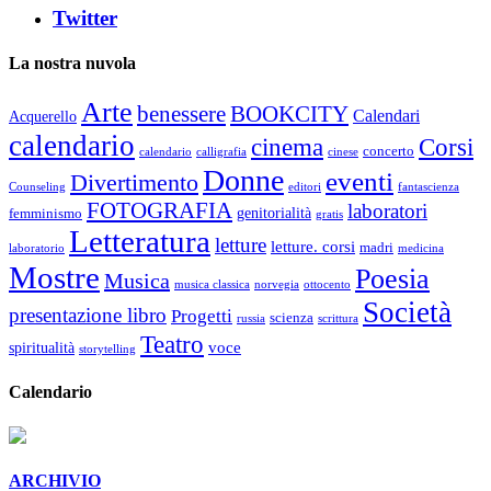
Twitter
La nostra nuvola
Arte
benessere
BOOKCITY
Calendari
Acquerello
calendario
cinema
Corsi
concerto
calendario
calligrafia
cinese
Donne
eventi
Divertimento
Counseling
editori
fantascienza
FOTOGRAFIA
laboratori
genitorialità
femminismo
gratis
Letteratura
letture
letture. corsi
madri
laboratorio
medicina
Mostre
Poesia
Musica
musica classica
norvegia
ottocento
Società
presentazione libro
Progetti
scienza
russia
scrittura
Teatro
voce
spiritualità
storytelling
Calendario
ARCHIVIO