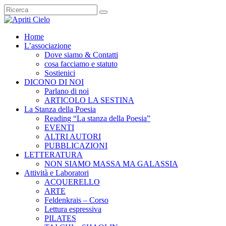
Home
L’associazione
Dove siamo & Contatti
cosa facciamo e statuto
Sostienici
DICONO DI NOI
Parlano di noi
ARTICOLO LA SESTINA
La Stanza della Poesia
Reading “La stanza della Poesia”
EVENTI
ALTRI AUTORI
PUBBLICAZIONI
LETTERATURA
NON SIAMO MASSA MA GALASSIA
Attività e Laboratori
ACQUERELLO
ARTE
Feldenkrais – Corso
Lettura espressiva
PILATES