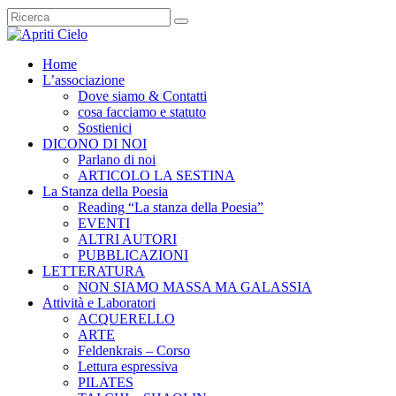
Home
L’associazione
Dove siamo & Contatti
cosa facciamo e statuto
Sostienici
DICONO DI NOI
Parlano di noi
ARTICOLO LA SESTINA
La Stanza della Poesia
Reading “La stanza della Poesia”
EVENTI
ALTRI AUTORI
PUBBLICAZIONI
LETTERATURA
NON SIAMO MASSA MA GALASSIA
Attività e Laboratori
ACQUERELLO
ARTE
Feldenkrais – Corso
Lettura espressiva
PILATES