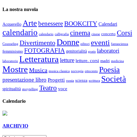
La nostra nuvola
Arte
benessere
BOOKCITY
Calendari
Acquerello
calendario
cinema
Corsi
concerto
calendario
calligrafia
cinese
Donne
eventi
Divertimento
Counseling
editori
fantascienza
FOTOGRAFIA
laboratori
genitorialità
femminismo
gratis
Letteratura
letture
letture. corsi
madri
laboratorio
medicina
Mostre
Poesia
Musica
musica classica
norvegia
ottocento
Società
presentazione libro
Progetti
scienza
russia
scrittura
Teatro
voce
spiritualità
storytelling
Calendario
ARCHIVIO