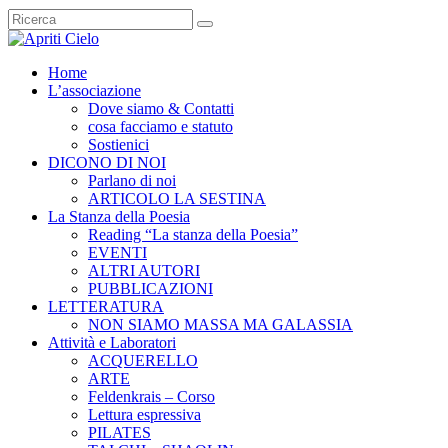
Home
L’associazione
Dove siamo & Contatti
cosa facciamo e statuto
Sostienici
DICONO DI NOI
Parlano di noi
ARTICOLO LA SESTINA
La Stanza della Poesia
Reading “La stanza della Poesia”
EVENTI
ALTRI AUTORI
PUBBLICAZIONI
LETTERATURA
NON SIAMO MASSA MA GALASSIA
Attività e Laboratori
ACQUERELLO
ARTE
Feldenkrais – Corso
Lettura espressiva
PILATES