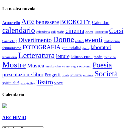
La nostra nuvola
Arte
benessere
BOOKCITY
Calendari
Acquerello
calendario
cinema
Corsi
concerto
calendario
calligrafia
cinese
Donne
eventi
Divertimento
Counseling
editori
fantascienza
FOTOGRAFIA
laboratori
genitorialità
femminismo
gratis
Letteratura
letture
letture. corsi
madri
laboratorio
medicina
Mostre
Poesia
Musica
musica classica
norvegia
ottocento
Società
presentazione libro
Progetti
scienza
russia
scrittura
Teatro
voce
spiritualità
storytelling
Calendario
ARCHIVIO