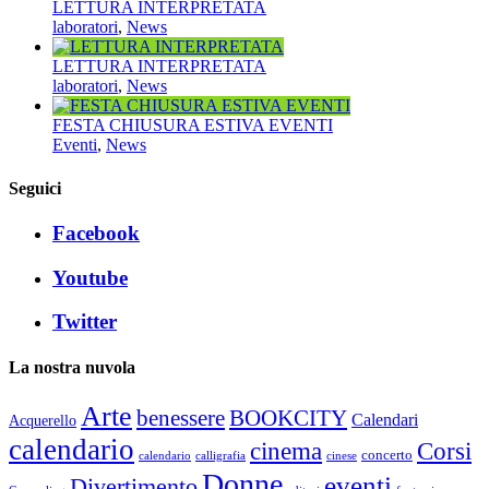
LETTURA INTERPRETATA
laboratori
,
News
LETTURA INTERPRETATA
laboratori
,
News
FESTA CHIUSURA ESTIVA EVENTI
Eventi
,
News
Seguici
Facebook
Youtube
Twitter
La nostra nuvola
Arte
benessere
BOOKCITY
Calendari
Acquerello
calendario
cinema
Corsi
concerto
calendario
calligrafia
cinese
Donne
eventi
Divertimento