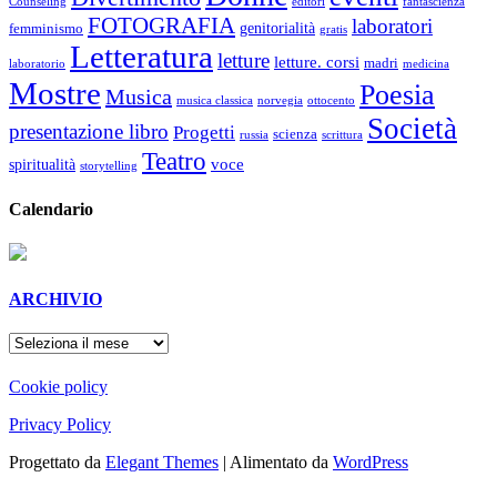
Counseling
editori
fantascienza
FOTOGRAFIA
laboratori
genitorialità
femminismo
gratis
Letteratura
letture
letture. corsi
madri
laboratorio
medicina
Mostre
Poesia
Musica
musica classica
norvegia
ottocento
Società
presentazione libro
Progetti
scienza
russia
scrittura
Teatro
voce
spiritualità
storytelling
Calendario
ARCHIVIO
ARCHIVIO
Cookie policy
Privacy Policy
Progettato da
Elegant Themes
| Alimentato da
WordPress