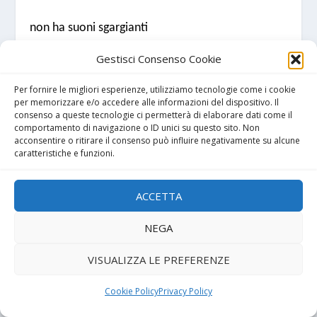
non ha suoni sgargianti
Gestisci Consenso Cookie
o vesti eccitanti
Per fornire le migliori esperienze, utilizziamo tecnologie come i cookie
non tocca la carne
per memorizzare e/o accedere alle informazioni del dispositivo. Il
consenso a queste tecnologie ci permetterà di elaborare dati come il
comportamento di navigazione o ID unici su questo sito. Non
con mani faziose
acconsentire o ritirare il consenso può influire negativamente su alcune
caratteristiche e funzioni.
nè preme il ventre
ACCETTA
con lame dolenti
NEGA
è un abbraccio
VISUALIZZA LE PREFERENZE
a volte mai dato
Cookie Policy
Privacy Policy
a volte sperato