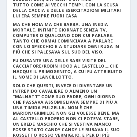
TUTTO COME AI VECCHI TEMPI. CON LA SCUSA
DELLA CACCIA E DELLE ESERCITAZIONI MILITARI
LUI ERA SEMPRE FUORI CASA.
MA CHE NOIA MA CHE BARBA. UNA INEDIA
MORTALE. INFINITE GIORNATE SENZA TV,
COMPUTER O QUALCUNO CON CUI PARLARE.
TANTO CHE ORMAI COMINCIAVA A PARLARE
CON LO SPECCHIO E A STUDIARE OGNI RUGA IN
PIÙ CHE SI PALESAVA SUL SUO BEL VISO.
FU DURANTE UNA DELLE RARE VISITE DEL
CACCIATORE/ROBIN HOOD AL CASTELLO….CHE
NACQUE IL PRIMOGENITO, A CUI FU ATTRIBUITO
IL NOME DI LANCILLOTTO.
SOLO CHE QUESTI, INVECE DI DIVENTARE UN
INTREPIDO CAVALIERE O ALMENO UN
“MALNATT” COME SUO PADRE, OGNI GIORNO
CHE PASSAVA ASSOMIGLIAVA SEMPRE DI PIÙ A
UNA TIMIDA PULZELLA. NON È CHE
MARION/GRIMILDE NON GLI VOLESSE BENE. MA
AL CASTELLO PROPRIO NON CI POTEVA STARE,
UN EREDE MASCHIO CHE SI VESTIVA MANCO
FOSSE STATO CANDY CANDY LE RUBAVA IL SUO
ROSSETTO ROSSO VERMIGLIO, E PER DI PIÙ