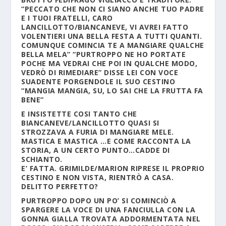
“PECCATO CHE NON CI SIANO ANCHE TUO PADRE
E I TUOI FRATELLI, CARO
LANCILLOTTO/BIANCANEVE, VI AVREI FATTO
VOLENTIERI UNA BELLA FESTA A TUTTI QUANTI.
COMUNQUE COMINCIA TE A MANGIARE QUALCHE
BELLA MELA” “PURTROPPO NE HO PORTATE
POCHE MA VEDRAI CHE POI IN QUALCHE MODO,
VEDRÒ DI RIMEDIARE” DISSE LEI CON VOCE
SUADENTE PORGENDOLE IL SUO CESTINO
“MANGIA MANGIA, SU, LO SAI CHE LA FRUTTA FA
BENE”
E INSISTETTE COSI TANTO CHE
BIANCANEVE/LANCILLOTTO QUASI SI
STROZZAVA A FURIA DI MANGIARE MELE.
MASTICA E MASTICA …E COME RACCONTA LA
STORIA, A UN CERTO PUNTO…CADDE DI
SCHIANTO.
E’ FATTA. GRIMILDE/MARION RIPRESE IL PROPRIO
CESTINO E NON VISTA, RIENTRÒ A CASA.
DELITTO PERFETTO?
PURTROPPO DOPO UN PO’ SI COMINCIÒ A
SPARGERE LA VOCE DI UNA FANCIULLA CON LA
GONNA GIALLA TROVATA ADDORMENTATA NEL