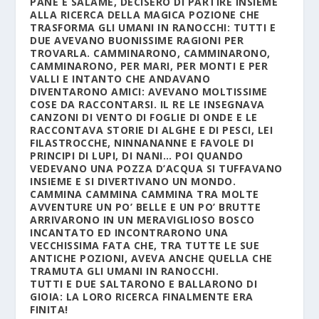
PANE E SALAME, DECISERO DI PARTIRE INSIEME
ALLA RICERCA DELLA MAGICA POZIONE CHE
TRASFORMA GLI UMANI IN RANOCCHI: TUTTI E
DUE AVEVANO BUONISSIME RAGIONI PER
TROVARLA. CAMMINARONO, CAMMINARONO,
CAMMINARONO, PER MARI, PER MONTI E PER
VALLI E INTANTO CHE ANDAVANO
DIVENTARONO AMICI: AVEVANO MOLTISSIME
COSE DA RACCONTARSI. IL RE LE INSEGNAVA
CANZONI DI VENTO DI FOGLIE DI ONDE E LE
RACCONTAVA STORIE DI ALGHE E DI PESCI, LEI
FILASTROCCHE, NINNANANNE E FAVOLE DI
PRINCIPI DI LUPI, DI NANI… POI QUANDO
VEDEVANO UNA POZZA D’ACQUA SI TUFFAVANO
INSIEME E SI DIVERTIVANO UN MONDO.
CAMMINA CAMMINA CAMMINA TRA MOLTE
AVVENTURE UN PO’ BELLE E UN PO’ BRUTTE
ARRIVARONO IN UN MERAVIGLIOSO BOSCO
INCANTATO ED INCONTRARONO UNA
VECCHISSIMA FATA CHE, TRA TUTTE LE SUE
ANTICHE POZIONI, AVEVA ANCHE QUELLA CHE
TRAMUTA GLI UMANI IN RANOCCHI.
TUTTI E DUE SALTARONO E BALLARONO DI
GIOIA: LA LORO RICERCA FINALMENTE ERA
FINITA!