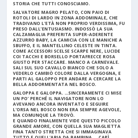
STORIA CHE TUTTI CONOSCIAMO.
SALVATORE MAGRO PELATO, CON PAIO DI
ROTOLI DI LARDO IN ZONA ADDOMINALE, CHE
TRADIVANO L’ETÀ NON PROPRIO VERDISSIMA, FU
PRESO DALL’ENTUSIASMO. INDOSSÒ LA SUA
CALZAMAGLIA PREFERITA SUPER-ADERENTE
AZZURRO BABY, LA CAMICIA CON LE MANICHE A
SBUFFO, E IL MANTELLINO CELESTE IN TINTA.
COME ACCESSORI SCELSE SCARPE NERE, LUCIDE
COI TACCHI E BORSELLO PORTAFRECCE ROSA
GIUSTO PER STACCARE. MANCO A CARNEVALE.
SALI SUL SUO CAVALLO BIANCO CHE SOLO A
VEDERLO CAMBIÒ COLORE DALLA VERGOGNA, E
PARTI AL GALOPPO PER ANDARE A CERCARE LA
BELLA ADDORMENTATA NEL BOSCO.
GALOPPA E GALOPPA. …SINCERAMENTE CI MISE
UN PO’ PERCHÉ IL NAVIGATORE NON LO
AVEVANO ANCORA INVENTATO E SEGUIRE
L’ORSA NEL BOSCO NON ERA SEMPRE AGEVOLE,
MA COMUNQUE LA TROVÒ.
E QUANDO FINALMENTE VIDE QUESTO PICCOLO
GRANDE AMORE, CON QUELLA SUA MAGLIETTA
FINA TANTO STRETTA CHE SI IMMAGINAVA
TUTTO E QUELL’ARIA DA BAMBINA…. CAPÌ