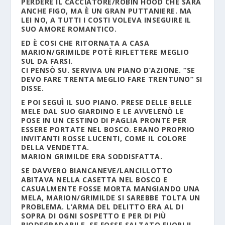
PERDERE IL CACCIATORE/ROBIN HOOD CHE SARÀ
ANCHE FIGO, MA È UN GRAN PUTTANIERE. MA
LEI NO, A TUTTI I COSTI VOLEVA INSEGUIRE IL
SUO AMORE ROMANTICO.
ED È COSI CHE RITORNATA A CASA
MARION/GRIMILDE POTÈ RIFLETTERE MEGLIO
SUL DA FARSI.
CI PENSÒ SU. SERVIVA UN PIANO D’AZIONE. “SE
DEVO FARE TRENTA MEGLIO FARE TRENTUNO” SI
DISSE.
E POI SEGUÌ IL SUO PIANO. PRESE DELLE BELLE
MELE DAL SUO GIARDINO E LE AVVELENÒ LE
POSE IN UN CESTINO DI PAGLIA PRONTE PER
ESSERE PORTATE NEL BOSCO. ERANO PROPRIO
INVITANTI ROSSE LUCENTI, COME IL COLORE
DELLA VENDETTA.
MARION GRIMILDE ERA SODDISFATTA.
SE DAVVERO BIANCANEVE/LANCILLOTTO
ABITAVA NELLA CASETTA NEL BOSCO E
CASUALMENTE FOSSE MORTA MANGIANDO UNA
MELA, MARION/GRIMILDE SI SAREBBE TOLTA UN
PROBLEMA. L’ARMA DEL DELITTO ERA AL DI
SOPRA DI OGNI SOSPETTO E PER DI PIÙ
BIODEGRADABILE. SE FOSSE SALTATO FUORI IL