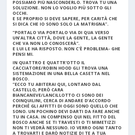
POSSIAMO PIÙ NASCONDERLO. TROVA TU UNA
SOLUZIONE. NON LO VOGLIO PIÙ SOTTO GLI
OCCHI.
E SE PROPRIO SI DEVE SAPERE, PER CARITÀ CHE
SI DICA CHE IO SONO SOLO LA MATRIGNA”.
“PORTALO VIA PORTALO VIA DI QUA VERSO
UN’ALTRA CITTÀ, DOVE LA GENTE, LA GENTE
CHE VA NON LO CONOSCERÀ”.
E LUI LE HA RISPOSTO. NON C’È PROBLEMA- GHE
PENSI MI.
IN QUATTRO E QUATTR’OTTO IL
CACCIATORE/ROBIN HOOD GLI TROVA UNA
SISTEMAZIONE IN UNA BELLA CASETTA NEL
BOSCO.
“ECCO TU ABITERAI QUI, LONTANO DAL
CASTELLO, PERÒ CARA
BIANCANEVE/LANCILLOTTO CI SONO DEI
COINQUILINI, CERCA DI ANDARE D’ACCORDO
PERCHÉ GLI AFFITTI DI OGGI SONO QUELLO CHE
SONO. UN POCHINO DEVI DARTI DA FARE ANCHE
TU IN CASA. IN COMPENSO QUI NEL FITTO DEL
BOSCO ANCHE SE TI TRAVESTI O TI MIMETIZZI
NON TI VEDRÀ NESSUNO. IO VERRO OGNI TANTO
A TROVARTI E DARÒ NOTIZIE DI TE A TUA