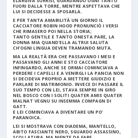
ELARGIVA SORRISI, GUARDANDO OGNI TANTO
FUORI DALLA TORRE, MENTRE ASPETTAVA CHE
LUI SI DECIDESSE A SPOSARLA.
E PER TANTA AMABILITÀ UN GIORNO IL
CACCIATORE ROBIN HOOD PRONUNCIÒ I VERSI
CHE RIMASERO POI NELLA STORIA;
TANTO GENTILE E TANTO ONESTA PARE, LA
DONNA MIA QUAND’ELLA ALTRUI SALUTA
CH’OGNI LINGUA DEVEN TRAMANDO MUTA.
MA LA REALTÀ ERA CHE PASSAVANO I MESI E
PASSAVANO GLI ANNI E STO CACCIATORE
INFINGARDO, ANCHE SE ORMAI COMINCIAVA A
PERDERE I CAPELLI E A VENIRGLI LA PANCIA NON
SI DECIDEVA PROPRIO A METTERE GIUDIZIO E
PARLARE DI MATRIMONIO. INVECE DI PASSARE IL
SUO TEMPO CON LEI, STAVA SEMPRE IN GIRO
NEL BOSCO CON I SOLITI QUATER AMIS QUATER
MALNAT VEGNU SU INSEMMA COMPAGN DI
GATT.
E LEI COMINCIAVA A DIVENTARE UN PO’
PARANOICA.
LEI SI MOSTRAVA CON DIADEMA, MANTELLO,
ABITO FASCIANTE NERO, SGUARDO ASSASSINO,
SCOLLATURA, MA NIENTE DA FARE.