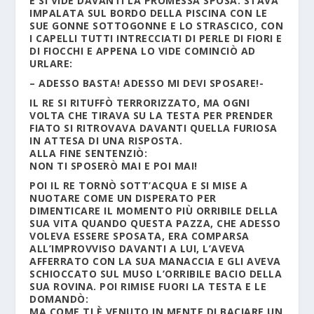
E SI VIDE DAVANTI LA PROMESSA SPOSA. STAVA
IMPALATA SUL BORDO DELLA PISCINA CON LE
SUE GONNE SOTTOGONNE E LO STRASCICO, CON
I CAPELLI TUTTI INTRECCIATI DI PERLE DI FIORI E
DI FIOCCHI E APPENA LO VIDE COMINCIÒ AD
URLARE:
– ADESSO BASTA! ADESSO MI DEVI SPOSARE!-
IL RE SI RITUFFÒ TERRORIZZATO, MA OGNI
VOLTA CHE TIRAVA SU LA TESTA PER PRENDER
FIATO SI RITROVAVA DAVANTI QUELLA FURIOSA
IN ATTESA DI UNA RISPOSTA.
ALLA FINE SENTENZIÒ:
NON TI SPOSERÒ MAI E POI MAI!
POI IL RE TORNÒ SOTT’ACQUA E SI MISE A
NUOTARE COME UN DISPERATO PER
DIMENTICARE IL MOMENTO PIÙ ORRIBILE DELLA
SUA VITA QUANDO QUESTA PAZZA, CHE ADESSO
VOLEVA ESSERE SPOSATA, ERA COMPARSA
ALL’IMPROVVISO DAVANTI A LUI, L’AVEVA
AFFERRATO CON LA SUA MANACCIA E GLI AVEVA
SCHIOCCATO SUL MUSO L’ORRIBILE BACIO DELLA
SUA ROVINA. POI RIMISE FUORI LA TESTA E LE
DOMANDÒ:
MA COME TI È VENUTO IN MENTE DI BACIARE UN