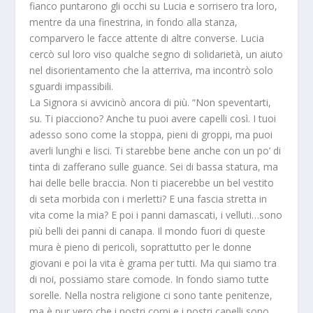
fianco puntarono gli occhi su Lucia e sorrisero tra loro,
mentre da una finestrina, in fondo alla stanza,
comparvero le facce attente di altre converse. Lucia
cercò sul loro viso qualche segno di solidarietà, un aiuto
nel disorientamento che la atterriva, ma incontrò solo
sguardi impassibili.
La Signora si avvicinò ancora di più. “Non speventarti,
su. Ti piacciono? Anche tu puoi avere capelli così. I tuoi
adesso sono come la stoppa, pieni di groppi, ma puoi
averli lunghi e lisci. Ti starebbe bene anche con un po’ di
tinta di zafferano sulle guance. Sei di bassa statura, ma
hai delle belle braccia. Non ti piacerebbe un bel vestito
di seta morbida con i merletti? E una fascia stretta in
vita come la mia? E poi i panni damascati, i velluti…sono
più belli dei panni di canapa. Il mondo fuori di queste
mura è pieno di pericoli, soprattutto per le donne
giovani e poi la vita è grama per tutti. Ma qui siamo tra
di noi, possiamo stare comode. In fondo siamo tutte
sorelle. Nella nostra religione ci sono tante penitenze,
ma è pur vero che i nostri corpi e i nostri capelli sono