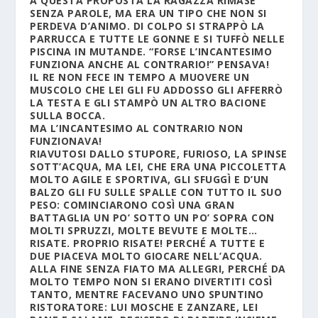
A QUESTA PROPOSTA LA RAGAZZA RIMASE
SENZA PAROLE, MA ERA UN TIPO CHE NON SI
PERDEVA D’ANIMO. DI COLPO SI STRAPPÒ LA
PARRUCCA E TUTTE LE GONNE E SI TUFFÒ NELLE
PISCINA IN MUTANDE. “FORSE L’INCANTESIMO
FUNZIONA ANCHE AL CONTRARIO!” PENSAVA!
IL RE NON FECE IN TEMPO A MUOVERE UN
MUSCOLO CHE LEI GLI FU ADDOSSO GLI AFFERRÒ
LA TESTA E GLI STAMPÒ UN ALTRO BACIONE
SULLA BOCCA.
MA L’INCANTESIMO AL CONTRARIO NON
FUNZIONAVA!
RIAVUTOSI DALLO STUPORE, FURIOSO, LA SPINSE
SOTT’ACQUA, MA LEI, CHE ERA UNA PICCOLETTA
MOLTO AGILE E SPORTIVA, GLI SFUGGÌ E D’UN
BALZO GLI FU SULLE SPALLE CON TUTTO IL SUO
PESO: COMINCIARONO COSÌ UNA GRAN
BATTAGLIA UN PO’ SOTTO UN PO’ SOPRA CON
MOLTI SPRUZZI, MOLTE BEVUTE E MOLTE…
RISATE. PROPRIO RISATE! PERCHÉ A TUTTE E
DUE PIACEVA MOLTO GIOCARE NELL’ACQUA.
ALLA FINE SENZA FIATO MA ALLEGRI, PERCHÉ DA
MOLTO TEMPO NON SI ERANO DIVERTITI COSÌ
TANTO, MENTRE FACEVANO UNO SPUNTINO
RISTORATORE: LUI MOSCHE E ZANZARE, LEI