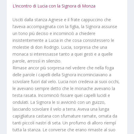
L’incontro di Lucia con la Signora di Monza
Usciti dalla stanza Agnese e il frate cappuccino che
l’aveva accompagnata con la figlia, la Signora assunse
un tono più deciso e incominciò a chiedere
insistentemente a Lucia in che cosa consistessero le
molestie di don Rodrigo. Lucia, sorpresa che una
monaca si interessasse tanto a quei gesti e a quelle
parole, arrossì in silenzio.
Rimase ancor più sorpresa nel vedere che nella foga
delle parole i capelli della Signora incominciavano a
scivolare fuori dal velo. Lucia non credeva ai suoi occhi,
le avevano sempre detto che le monache avevano la
testa rasata. Incominciò fissare quei capelli lucidi e
ondulati. La Signora le si avvicinò con un guizzo,
lasciando scivolare il velo a terra. Aveva una lunga
capigliatura castana con sfumature ramate, ornata da
tanti piccoli nastri di seta. Un profumo di alloro riempì
tutta la stanza. Le converse che erano rimaste al suo