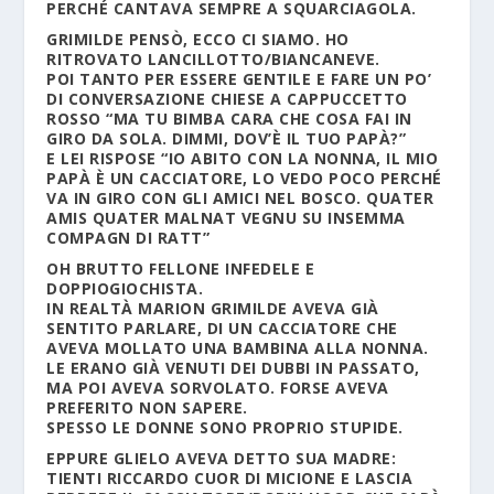
PERCHÉ CANTAVA SEMPRE A SQUARCIAGOLA.
GRIMILDE PENSÒ, ECCO CI SIAMO. HO
RITROVATO LANCILLOTTO/BIANCANEVE.
POI TANTO PER ESSERE GENTILE E FARE UN PO’
DI CONVERSAZIONE CHIESE A CAPPUCCETTO
ROSSO “MA TU BIMBA CARA CHE COSA FAI IN
GIRO DA SOLA. DIMMI, DOV’È IL TUO PAPÀ?”
E LEI RISPOSE “IO ABITO CON LA NONNA, IL MIO
PAPÀ È UN CACCIATORE, LO VEDO POCO PERCHÉ
VA IN GIRO CON GLI AMICI NEL BOSCO. QUATER
AMIS QUATER MALNAT VEGNU SU INSEMMA
COMPAGN DI RATT”
OH BRUTTO FELLONE INFEDELE E
DOPPIOGIOCHISTA.
IN REALTÀ MARION GRIMILDE AVEVA GIÀ
SENTITO PARLARE, DI UN CACCIATORE CHE
AVEVA MOLLATO UNA BAMBINA ALLA NONNA.
LE ERANO GIÀ VENUTI DEI DUBBI IN PASSATO,
MA POI AVEVA SORVOLATO. FORSE AVEVA
PREFERITO NON SAPERE.
SPESSO LE DONNE SONO PROPRIO STUPIDE.
EPPURE GLIELO AVEVA DETTO SUA MADRE:
TIENTI RICCARDO CUOR DI MICIONE E LASCIA