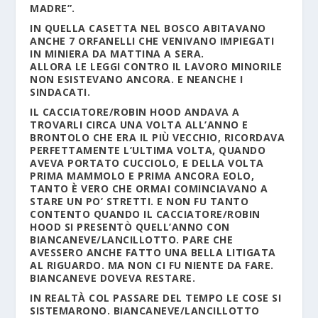
MADRE”.
IN QUELLA CASETTA NEL BOSCO ABITAVANO
ANCHE 7 ORFANELLI CHE VENIVANO IMPIEGATI
IN MINIERA DA MATTINA A SERA.
ALLORA LE LEGGI CONTRO IL LAVORO MINORILE
NON ESISTEVANO ANCORA. E NEANCHE I
SINDACATI.
IL CACCIATORE/ROBIN HOOD ANDAVA A
TROVARLI CIRCA UNA VOLTA ALL’ANNO E
BRONTOLO CHE ERA IL PIÙ VECCHIO, RICORDAVA
PERFETTAMENTE L’ULTIMA VOLTA, QUANDO
AVEVA PORTATO CUCCIOLO, E DELLA VOLTA
PRIMA MAMMOLO E PRIMA ANCORA EOLO,
TANTO È VERO CHE ORMAI COMINCIAVANO A
STARE UN PO’ STRETTI. E NON FU TANTO
CONTENTO QUANDO IL CACCIATORE/ROBIN
HOOD SI PRESENTÒ QUELL’ANNO CON
BIANCANEVE/LANCILLOTTO. PARE CHE
AVESSERO ANCHE FATTO UNA BELLA LITIGATA
AL RIGUARDO. MA NON CI FU NIENTE DA FARE.
BIANCANEVE DOVEVA RESTARE.
IN REALTÀ COL PASSARE DEL TEMPO LE COSE SI
SISTEMARONO. BIANCANEVE/LANCILLOTTO