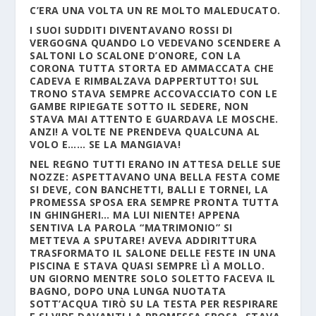
C’ERA UNA VOLTA UN RE MOLTO MALEDUCATO.
I SUOI SUDDITI DIVENTAVANO ROSSI DI
VERGOGNA QUANDO LO VEDEVANO SCENDERE A
SALTONI LO SCALONE D’ONORE, CON LA
CORONA TUTTA STORTA ED AMMACCATA CHE
CADEVA E RIMBALZAVA DAPPERTUTTO! SUL
TRONO STAVA SEMPRE ACCOVACCIATO CON LE
GAMBE RIPIEGATE SOTTO IL SEDERE, NON
STAVA MAI ATTENTO E GUARDAVA LE MOSCHE.
ANZI! A VOLTE NE PRENDEVA QUALCUNA AL
VOLO E…… SE LA MANGIAVA!
NEL REGNO TUTTI ERANO IN ATTESA DELLE SUE
NOZZE: ASPETTAVANO UNA BELLA FESTA COME
SI DEVE, CON BANCHETTI, BALLI E TORNEI, LA
PROMESSA SPOSA ERA SEMPRE PRONTA TUTTA
IN GHINGHERI… MA LUI NIENTE! APPENA
SENTIVA LA PAROLA “MATRIMONIO” SI
METTEVA A SPUTARE! AVEVA ADDIRITTURA
TRASFORMATO IL SALONE DELLE FESTE IN UNA
PISCINA E STAVA QUASI SEMPRE LÌ A MOLLO.
UN GIORNO MENTRE SOLO SOLETTO FACEVA IL
BAGNO, DOPO UNA LUNGA NUOTATA
SOTT’ACQUA TIRÒ SU LA TESTA PER RESPIRARE