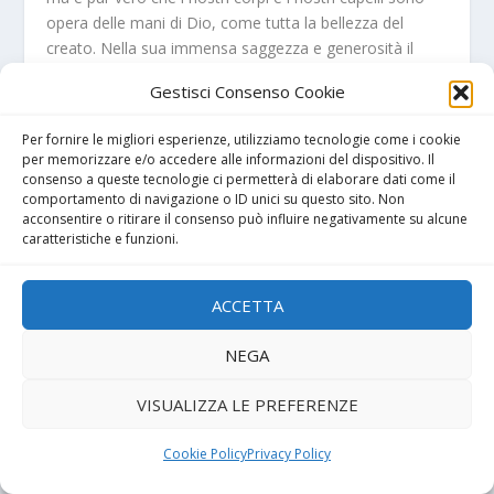
opera delle mani di Dio, come tutta la bellezza del
creato. Nella sua immensa saggezza e generosità il
padre confessore lo sa bene e perdona tante cose, ci
Gestisci Consenso Cookie
rinforza nella fede e ci conforta con grande
sollecitudine. Godiamo dei favori di tante sue
Per fornire le migliori esperienze, utilizziamo tecnologie come i cookie
conoscenze, nobiluomini di rango che vengono al
per memorizzare e/o accedere alle informazioni del dispositivo. Il
convento per le loro devozioni da tutta Monza e
consenso a queste tecnologie ci permetterà di elaborare dati come il
persino dal circondario di Brugherio. Sono tutti molto
comportamento di navigazione o ID unici su questo sito. Non
acconsentire o ritirare il consenso può influire negativamente su alcune
generosi e indulgenti con i nostri capricci piccoli e
caratteristiche e funzioni.
grandi. Noi prepariamo per loro tanti dolcetti con le
mandorle e l’acqua di arancio e mangiamo insieme,
ridiamo insieme con la musica che sembra suonata
ACCETTA
dagli angeli.”
“Abbiate pietà di me, grande Signora, sento tante
NEGA
parole e mi confondo.” Lucia cercò qualche appiglio per
tirarsi fuori dal discorso e uscire dalla stanza. Riuscì a
VISUALIZZA LE PREFERENZE
dire solo qualche parola “Mia madre è qui al convento e
poi sono promessa a un bravo giovane….” La Signora
Cookie Policy
Privacy Policy
schiumò di rabbia “I genitori…lasciateli perdere…e il