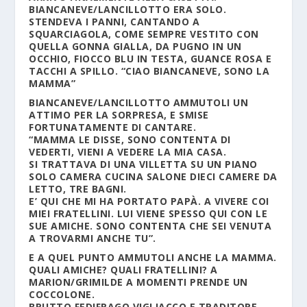
BIANCANEVE/LANCILLOTTO ERA SOLO.
STENDEVA I PANNI, CANTANDO A
SQUARCIAGOLA, COME SEMPRE VESTITO CON
QUELLA GONNA GIALLA, DA PUGNO IN UN
OCCHIO, FIOCCO BLU IN TESTA, GUANCE ROSA E
TACCHI A SPILLO. “CIAO BIANCANEVE, SONO LA
MAMMA”
BIANCANEVE/LANCILLOTTO AMMUTOLI UN
ATTIMO PER LA SORPRESA, E SMISE
FORTUNATAMENTE DI CANTARE.
“MAMMA LE DISSE, SONO CONTENTA DI
VEDERTI, VIENI A VEDERE LA MIA CASA.
SI TRATTAVA DI UNA VILLETTA SU UN PIANO
SOLO CAMERA CUCINA SALONE DIECI CAMERE DA
LETTO, TRE BAGNI.
E’ QUI CHE MI HA PORTATO PAPÀ. A VIVERE COI
MIEI FRATELLINI. LUI VIENE SPESSO QUI CON LE
SUE AMICHE. SONO CONTENTA CHE SEI VENUTA
A TROVARMI ANCHE TU”.
E A QUEL PUNTO AMMUTOLI ANCHE LA MAMMA.
QUALI AMICHE? QUALI FRATELLINI? A
MARION/GRIMILDE A MOMENTI PRENDE UN
COCCOLONE.
BRUTTO FEDIFRAGO VIGLIACCO E TRADITORE.