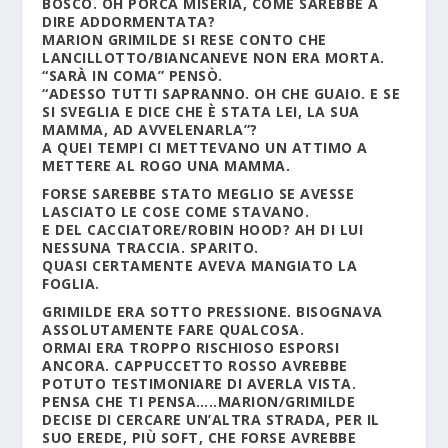
BOSCO. OH PORCA MISERIA, COME SAREBBE A
DIRE ADDORMENTATA?
MARION GRIMILDE SI RESE CONTO CHE
LANCILLOTTO/BIANCANEVE NON ERA MORTA.
“SARÀ IN COMA” PENSÒ.
“ADESSO TUTTI SAPRANNO. OH CHE GUAIO. E SE
SI SVEGLIA E DICE CHE È STATA LEI, LA SUA
MAMMA, AD AVVELENARLA”?
A QUEI TEMPI CI METTEVANO UN ATTIMO A
METTERE AL ROGO UNA MAMMA.
FORSE SAREBBE STATO MEGLIO SE AVESSE
LASCIATO LE COSE COME STAVANO.
E DEL CACCIATORE/ROBIN HOOD? AH DI LUI
NESSUNA TRACCIA. SPARITO.
QUASI CERTAMENTE AVEVA MANGIATO LA
FOGLIA.
GRIMILDE ERA SOTTO PRESSIONE. BISOGNAVA
ASSOLUTAMENTE FARE QUALCOSA.
ORMAI ERA TROPPO RISCHIOSO ESPORSI
ANCORA. CAPPUCCETTO ROSSO AVREBBE
POTUTO TESTIMONIARE DI AVERLA VISTA.
PENSA CHE TI PENSA…..MARION/GRIMILDE
DECISE DI CERCARE UN’ALTRA STRADA, PER IL
SUO EREDE, PIÙ SOFT, CHE FORSE AVREBBE