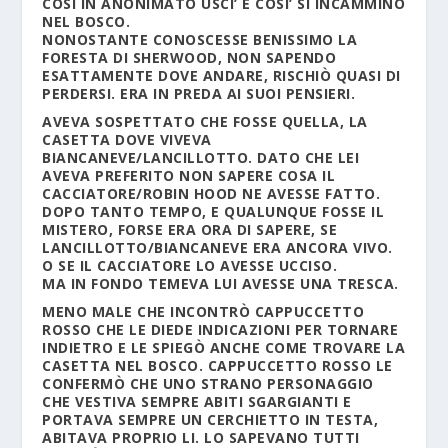
COSI IN ANONIMATO USCI’ E COSI’ SI INCAMMINO
NEL BOSCO.
NONOSTANTE CONOSCESSE BENISSIMO LA
FORESTA DI SHERWOOD, NON SAPENDO
ESATTAMENTE DOVE ANDARE, RISCHIÒ QUASI DI
PERDERSI. ERA IN PREDA AI SUOI PENSIERI.
AVEVA SOSPETTATO CHE FOSSE QUELLA, LA
CASETTA DOVE VIVEVA
BIANCANEVE/LANCILLOTTO. DATO CHE LEI
AVEVA PREFERITO NON SAPERE COSA IL
CACCIATORE/ROBIN HOOD NE AVESSE FATTO.
DOPO TANTO TEMPO, E QUALUNQUE FOSSE IL
MISTERO, FORSE ERA ORA DI SAPERE, SE
LANCILLOTTO/BIANCANEVE ERA ANCORA VIVO.
O SE IL CACCIATORE LO AVESSE UCCISO.
MA IN FONDO TEMEVA LUI AVESSE UNA TRESCA.
MENO MALE CHE INCONTRÒ CAPPUCCETTO
ROSSO CHE LE DIEDE INDICAZIONI PER TORNARE
INDIETRO E LE SPIEGÒ ANCHE COME TROVARE LA
CASETTA NEL BOSCO. CAPPUCCETTO ROSSO LE
CONFERMÒ CHE UNO STRANO PERSONAGGIO
CHE VESTIVA SEMPRE ABITI SGARGIANTI E
PORTAVA SEMPRE UN CERCHIETTO IN TESTA,
ABITAVA PROPRIO LI. LO SAPEVANO TUTTI