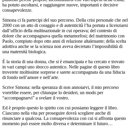
ha potuto ascoltarsi, e raggiungere nuove, importanti e decisive
consapevolezze.
Simona ci fa partecipi del suo percorso. Della crisi personale che nel
2000 con un atto di coraggio e di autenticità l’ha portata a licenziarsi
dall’ufficio della multinazionale in cui operava; del contesto di
dolore che accompagnava quella metamorfosi; del matrimonio con
Paolo, compiuto dopo otto anni di relazione altalenante; della scelta
adottiva anche se la scienza non aveva decretato l’impossibilità di
una maternità biologica.
È la storia di una donna, che si è emancipata e ha cercato e trovato
in vari campi uno sbocco autentico. Nelle pagine di questo libro
troverete moltissime sorprese e sarete accompagnatə da una fiducia
di fondo nell’amore e nell’arte.
Scrive Simona: nella speranza di non annoiarvi, il mio percorso
vorrebbe essere, per chiunque lo desideri, un modo per
“accompagnarvi” a svelare il vostro.
Ed è proprio questo lo spirito con cui possiamo leggere il libro.
Ciascuno nella vita per proseguire dovrà scegliere anche di
rinunciare a qualcosa. La consapevolezza con cui si affronta questo
momento può essere molto diversa e determinare il futuro…