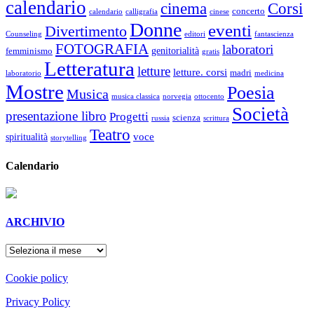
calendario
cinema
Corsi
concerto
calendario
calligrafia
cinese
Donne
eventi
Divertimento
Counseling
editori
fantascienza
FOTOGRAFIA
laboratori
genitorialità
femminismo
gratis
Letteratura
letture
letture. corsi
madri
laboratorio
medicina
Mostre
Poesia
Musica
musica classica
norvegia
ottocento
Società
presentazione libro
Progetti
scienza
russia
scrittura
Teatro
voce
spiritualità
storytelling
Calendario
ARCHIVIO
ARCHIVIO
Cookie policy
Privacy Policy