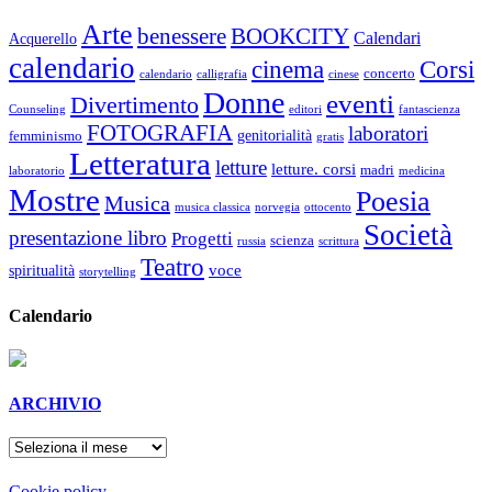
Arte
benessere
BOOKCITY
Calendari
Acquerello
calendario
cinema
Corsi
concerto
calendario
calligrafia
cinese
Donne
eventi
Divertimento
Counseling
editori
fantascienza
FOTOGRAFIA
laboratori
genitorialità
femminismo
gratis
Letteratura
letture
letture. corsi
madri
laboratorio
medicina
Mostre
Poesia
Musica
musica classica
norvegia
ottocento
Società
presentazione libro
Progetti
scienza
russia
scrittura
Teatro
voce
spiritualità
storytelling
Calendario
ARCHIVIO
ARCHIVIO
Cookie policy