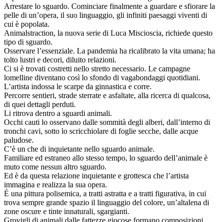
Arrestare lo sguardo. Cominciare finalmente a guardare e sfiorare la
pelle di un’opera, il suo linguaggio, gli infiniti paesaggi viventi di
cui è popolata.
Animalstraction, la nuova serie di Luca Miscioscia, richiede questo
tipo di sguardo.
Osservare l’essenziale. La pandemia ha ricalibrato la vita umana; ha
tolto lustri e decori, diluito relazioni.
Ci si è trovati costretti nello stretto necessario. Le campagne
lomelline diventano così lo sfondo di vagabondaggi quotidiani.
L’artista indossa le scarpe da ginnastica e corre.
Percorre sentieri, strade sterrate e asfaltate, alla ricerca di qualcosa,
di quei dettagli perduti.
Li ritrova dentro a sguardi animali.
Occhi cauti lo osservano dalle sommità degli alberi, dall’interno di
tronchi cavi, sotto lo scricchiolare di foglie secche, dalle acque
paludose.
C’è un che di inquietante nello sguardo animale.
Familiare ed estraneo allo stesso tempo, lo sguardo dell’animale è
muto come nessun altro sguardo.
Ed è da questa relazione inquietante e grottesca che l’artista
immagina e realizza la sua opera.
É una pittura polisemica, a tratti astratta e a tratti figurativa, in cui
trova sempre grande spazio il linguaggio del colore, un’altalena di
zone oscure e tinte innaturali, sgargianti.
Grovigli di animali dalle fattezze giocose formano composizioni