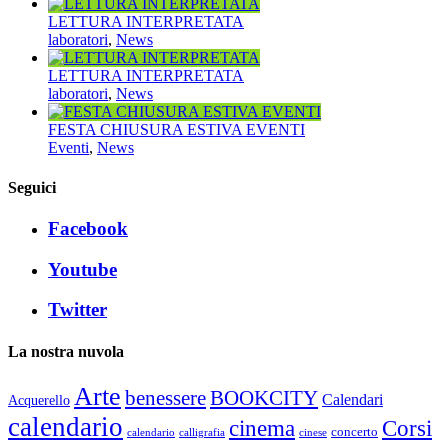
LETTURA INTERPRETATA
laboratori
,
News
LETTURA INTERPRETATA
laboratori
,
News
FESTA CHIUSURA ESTIVA EVENTI
Eventi
,
News
Seguici
Facebook
Youtube
Twitter
La nostra nuvola
Arte
benessere
BOOKCITY
Calendari
Acquerello
calendario
cinema
Corsi
concerto
calendario
calligrafia
cinese