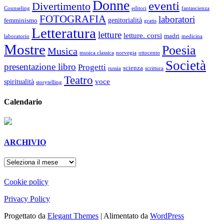
Donne
eventi
Divertimento
Counseling
editori
fantascienza
FOTOGRAFIA
laboratori
genitorialità
femminismo
gratis
Letteratura
letture
letture. corsi
madri
laboratorio
medicina
Mostre
Poesia
Musica
musica classica
norvegia
ottocento
Società
presentazione libro
Progetti
scienza
russia
scrittura
Teatro
voce
spiritualità
storytelling
Calendario
ARCHIVIO
ARCHIVIO
Cookie policy
Privacy Policy
Progettato da
Elegant Themes
| Alimentato da
WordPress