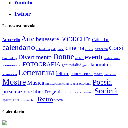
Youtube
Twitter
La nostra nuvola
Arte
benessere
BOOKCITY
Calendari
Acquerello
calendario
cinema
Corsi
concerto
calendario
calligrafia
cinese
Donne
eventi
Divertimento
Counseling
editori
fantascienza
FOTOGRAFIA
laboratori
genitorialità
femminismo
gratis
Letteratura
letture
letture. corsi
madri
laboratorio
medicina
Mostre
Poesia
Musica
musica classica
norvegia
ottocento
Società
presentazione libro
Progetti
scienza
russia
scrittura
Teatro
voce
spiritualità
storytelling
Calendario