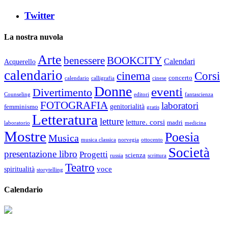
Twitter
La nostra nuvola
Arte
benessere
BOOKCITY
Calendari
Acquerello
calendario
cinema
Corsi
concerto
calendario
calligrafia
cinese
Donne
eventi
Divertimento
Counseling
editori
fantascienza
FOTOGRAFIA
laboratori
genitorialità
femminismo
gratis
Letteratura
letture
letture. corsi
madri
laboratorio
medicina
Mostre
Poesia
Musica
musica classica
norvegia
ottocento
Società
presentazione libro
Progetti
scienza
russia
scrittura
Teatro
voce
spiritualità
storytelling
Calendario