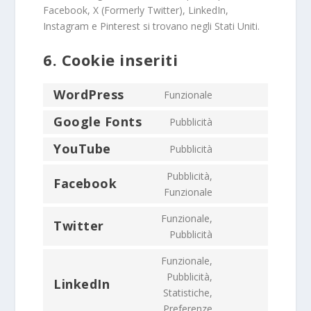
Facebook, X (Formerly Twitter), LinkedIn,
Instagram e Pinterest si trovano negli Stati Uniti.
6. Cookie inseriti
WordPress
Funzionale
Consent
to
Google Fonts
Pubblicità
Consent
service
to
YouTube
Pubblicità
wordpress
Consent
service
to
Pubblicità,
google-
Facebook
service
Consent
Funzionale
fonts
youtube
to
Funzionale,
service
Twitter
Consent
Pubblicità
facebook
to
Funzionale,
service
Pubblicità,
twitter
LinkedIn
Consent
Statistiche,
to
Preferenze