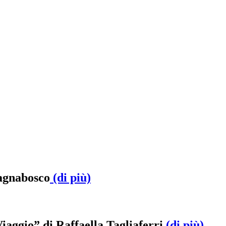
Magnabosco
(di più)
iaggio” di Raffaella Tagliaferri
(di più)