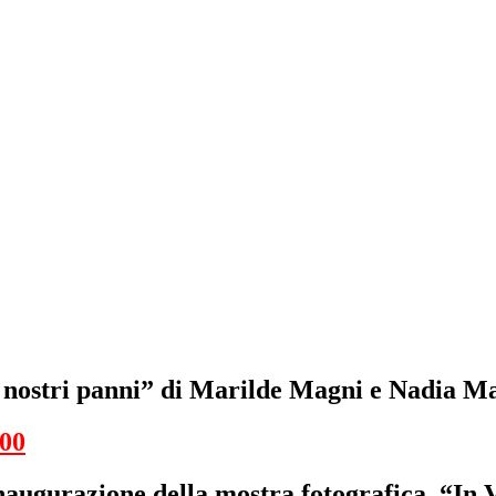
i nostri panni” di Marilde Magni e Nadia 
00
naugurazione della mostra fotografica “In V