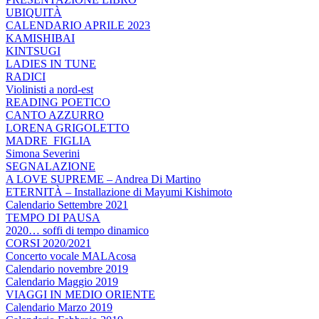
UBIQUITÀ
CALENDARIO APRILE 2023
KAMISHIBAI
KINTSUGI
LADIES IN TUNE
RADICI
Violinisti a nord-est
READING POETICO
CANTO AZZURRO
LORENA GRIGOLETTO
MADRE_FIGLIA
Simona Severini
SEGNALAZIONE
A LOVE SUPREME – Andrea Di Martino
ETERNITÀ – Installazione di Mayumi Kishimoto
Calendario Settembre 2021
TEMPO DI PAUSA
2020… soffi di tempo dinamico
CORSI 2020/2021
Concerto vocale MALAcosa
Calendario novembre 2019
Calendario Maggio 2019
VIAGGI IN MEDIO ORIENTE
Calendario Marzo 2019