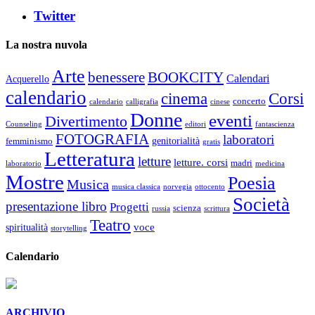
Twitter
La nostra nuvola
Arte
benessere
BOOKCITY
Calendari
Acquerello
calendario
cinema
Corsi
concerto
calendario
calligrafia
cinese
Donne
eventi
Divertimento
Counseling
editori
fantascienza
FOTOGRAFIA
laboratori
genitorialità
femminismo
gratis
Letteratura
letture
letture. corsi
madri
laboratorio
medicina
Mostre
Poesia
Musica
musica classica
norvegia
ottocento
Società
presentazione libro
Progetti
scienza
russia
scrittura
Teatro
voce
spiritualità
storytelling
Calendario
ARCHIVIO