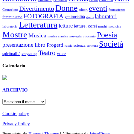
concerto
calendario
calligrafia
cinese
Donne
eventi
Divertimento
Counseling
editori
fantascienza
FOTOGRAFIA
laboratori
genitorialità
femminismo
gratis
Letteratura
letture
letture. corsi
madri
laboratorio
medicina
Mostre
Poesia
Musica
musica classica
norvegia
ottocento
Società
presentazione libro
Progetti
scienza
russia
scrittura
Teatro
voce
spiritualità
storytelling
Calendario
ARCHIVIO
ARCHIVIO
Cookie policy
Privacy Policy
Progettato da
Elegant Themes
| Alimentato da
WordPress